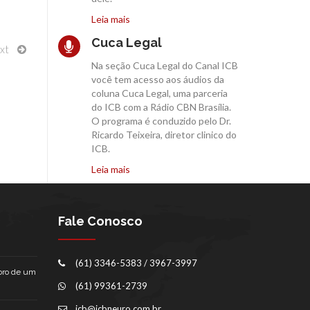
Leia mais
Cuca Legal
xt
Na seção Cuca Legal do Canal ICB
você tem acesso aos áudios da
coluna Cuca Legal, uma parceria
do ICB com a Rádio CBN Brasília.
O programa é conduzido pelo Dr.
Ricardo Teixeira, diretor clinico do
ICB.
Leia mais
Fale Conosco
(61) 3346-5383 / 3967-3997
bro de um
(61) 99361-2739
icb@icbneuro.com.br