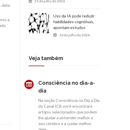
21 de julho de 2026
, data
Uso da IA pode reduzir
amos a
habilidades cognitivas,
nado
apontam estudos
16 de julho de 2026
Veja também
Consciência no dia-a-
dia
Na seção Consciência no Dia a Dia
do Canal ICB você encontrará
artigos selecionados que podem
lhe ajudar a entender melhor o
seu cérebro e a cuidar melhor
dele.