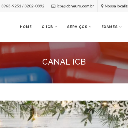
) 3963-9251 / 3202-0892
icb@icbneuro.com.br
Nossa locali
Skip
to
content
HOME
O ICB
SERVIÇOS
EXAMES
CANAL ICB