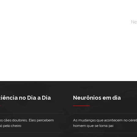
Ne
iência no Dia a Dia
Neurônios em dia
s cães doutores. Eles percebem
As mudanças que acontecem no cére
ó pelo cheiro
homem que se torna pai