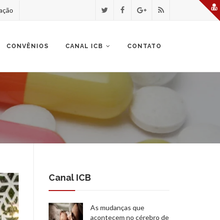
zação
CONVÊNIOS
CANAL ICB
CONTATO
Canal ICB
As mudanças que
acontecem no cérebro de