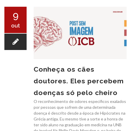
O ICB
9
out
SERVIÇOS
Conheça os cães
doutores. Eles percebem
EXAMES
doenças só pelo cheiro
O reconhecimento de odores específicos exalados
por pessoas que sofrem de uma determinada
doença é descrito desde a época de Hipócrates na
Grécia antiga. Eu mesmo tive a sorte e a honra de
ter sido aluno na graduação em medicina na UNB
CONVÊNIOS
do incrível Sir Philip Davis Marsden e, na beira do