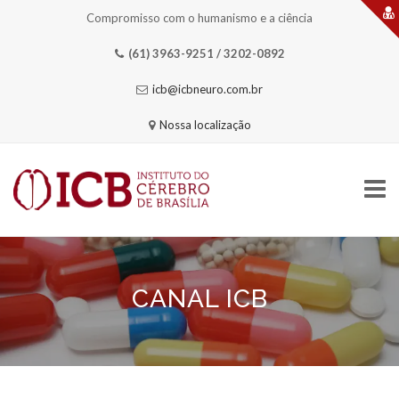
Compromisso com o humanismo e a ciência
(61) 3963-9251 / 3202-0892
icb@icbneuro.com.br
Nossa localização
Skip
to
content
CANAL ICB
HOME