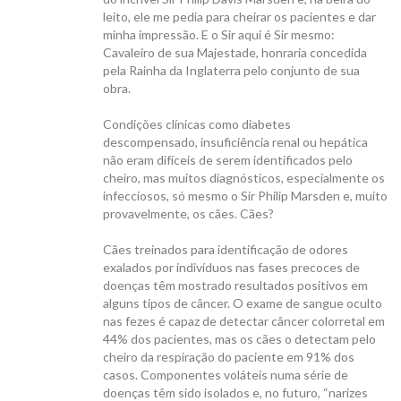
leito, ele me pedia para cheirar os pacientes e dar
minha impressão. E o Sir aqui é Sir mesmo:
Cavaleiro de sua Majestade, honraria concedida
pela Rainha da Inglaterra pelo conjunto de sua
obra.
CANAL ICB
Condições clínicas como diabetes
descompensado, insuficiência renal ou hepática
não eram difíceis de serem identificados pelo
cheiro, mas muitos diagnósticos, especialmente os
infecciosos, só mesmo o Sir Philip Marsden e, muito
provavelmente, os cães. Cães?
CONTATO
Cães treinados para identificação de odores
exalados por indivíduos nas fases precoces de
doenças têm mostrado resultados positivos em
alguns tipos de câncer. O exame de sangue oculto
nas fezes é capaz de detectar câncer colorretal em
44% dos pacientes, mas os cães o detectam pelo
cheiro da respiração do paciente em 91% dos
casos. Componentes voláteis numa série de
doenças têm sido isolados e, no futuro, “narizes