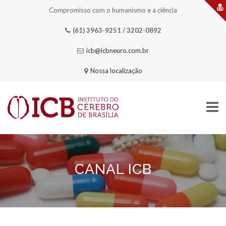
Compromisso com o humanismo e a ciência
(61) 3963-9251 / 3202-0892
icb@icbneuro.com.br
Nossa localização
Skip
to
content
CANAL ICB
HOME