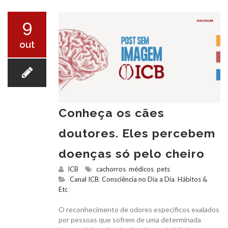
O ICB
9
out
SERVIÇOS
Conheça os cães
doutores. Eles percebem
doenças só pelo cheiro
EXAMES
ICB
cachorros
,
médicos
,
pets
Canal ICB
,
Consciência no Dia a Dia
,
Hábitos &
Etc
O reconhecimento de odores específicos exalados
por pessoas que sofrem de uma determinada
CONVÊNIOS