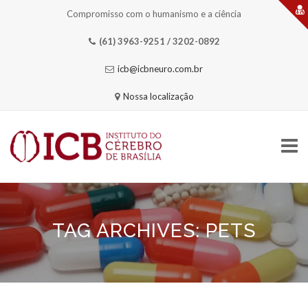
Compromisso com o humanismo e a ciência
(61) 3963-9251 / 3202-0892
icb@icbneuro.com.br
Nossa localização
Skip
to
content
TAG ARCHIVES:
PETS
HOME