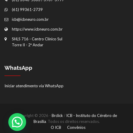
(61) 99361-2739
icb@icbneuro.com.br
https://www.icbneuro.com.br
SHLS 716 - Centro Clínico Sul
Torre II - 2º Andar
WhatsApp
Iniciar atendimento via WhatsApp
Copyright © 2026 -
Brclick
/
ICB - Instituto do Cérebro de
Brasília
. Todos os direitos reservados.
O ICB
Convênios