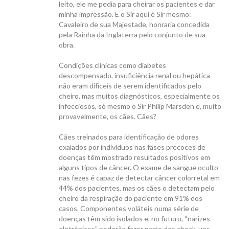
leito, ele me pedia para cheirar os pacientes e dar
minha impressão. E o Sir aqui é Sir mesmo:
Cavaleiro de sua Majestade, honraria concedida
pela Rainha da Inglaterra pelo conjunto de sua
obra.
Condições clínicas como diabetes
descompensado, insuficiência renal ou hepática
não eram difíceis de serem identificados pelo
cheiro, mas muitos diagnósticos, especialmente os
infecciosos, só mesmo o Sir Philip Marsden e, muito
provavelmente, os cães. Cães?
Cães treinados para identificação de odores
exalados por indivíduos nas fases precoces de
doenças têm mostrado resultados positivos em
alguns tipos de câncer. O exame de sangue oculto
nas fezes é capaz de detectar câncer colorretal em
44% dos pacientes, mas os cães o detectam pelo
cheiro da respiração do paciente em 91% dos
casos. Componentes voláteis numa série de
doenças têm sido isolados e, no futuro, “narizes
eletrônicos” poderão fazer parte dos check-ups