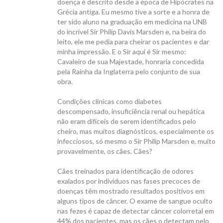
doença é descrito desde a época de Hipócrates na
Grécia antiga. Eu mesmo tive a sorte e a honra de
ter sido aluno na graduação em medicina na UNB
do incrível Sir Philip Davis Marsden e, na beira do
leito, ele me pedia para cheirar os pacientes e dar
minha impressão. E o Sir aqui é Sir mesmo:
CANAL ICB
Cavaleiro de sua Majestade, honraria concedida
pela Rainha da Inglaterra pelo conjunto de sua
obra.
Condições clínicas como diabetes
descompensado, insuficiência renal ou hepática
não eram difíceis de serem identificados pelo
CONTATO
cheiro, mas muitos diagnósticos, especialmente os
infecciosos, só mesmo o Sir Philip Marsden e, muito
provavelmente, os cães. Cães?
Cães treinados para identificação de odores
exalados por indivíduos nas fases precoces de
doenças têm mostrado resultados positivos em
alguns tipos de câncer. O exame de sangue oculto
nas fezes é capaz de detectar câncer colorretal em
44% dos pacientes, mas os cães o detectam pelo