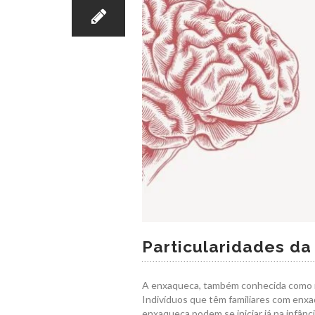
Particularidades d
A enxaqueca, também conhecida como m
Indivíduos que têm familiares com enx
enxaqueca podem se iniciar já na infânci