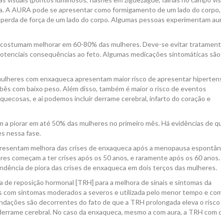
. A AURA pode se apresentar como formigamento de um lado do corpo,
o perda de força de um lado do corpo. Algumas pessoas experimentam au
es costumam melhorar em 60-80% das mulheres. Deve-se evitar tratamen
potenciais consequências ao feto. Algumas medicações sintomáticas são
ulheres com enxaqueca apresentam maior risco de apresentar hiperten
bebês com baixo peso. Além disso, também é maior o risco de eventos
uecosas, e aí podemos incluir derrame cerebral, infarto do coração e
am a piorar em até 50% das mulheres no primeiro mês. Há evidências de q
s nessa fase.
esentam melhora das crises de enxaqueca após a menopausa espontân
res começam a ter crises após os 50 anos, e raramente após os 60 anos.
ndência de piora das crises de enxaqueca em dois terços das mulheres.
ia de reposição hormonal [TRH] para a melhora de sinais e sintomas da
s com sintomas moderados a severos e utilizada pelo menor tempo e co
ndações são decorrentes do fato de que a TRH prolongada eleva o risco
derrame cerebral. No caso da enxaqueca, mesmo a com aura, a TRH com 