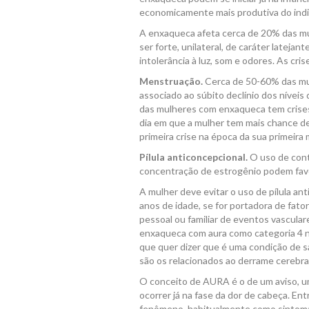
economicamente mais produtiva do indi
A enxaqueca afeta cerca de 20% das m
ser forte, unilateral, de caráter lateja
intolerância à luz, som e odores. As cr
Menstruação.
Cerca de 50-60% das mu
associado ao súbito declínio dos níveis
das mulheres com enxaqueca tem crises
dia em que a mulher tem mais chance d
primeira crise na época da sua primeira
Pílula anticoncepcional.
O uso de contr
concentração de estrogênio podem favo
A mulher deve evitar o uso de pílula a
anos de idade, se for portadora de fator
pessoal ou familiar de eventos vascul
enxaqueca com aura como categoria 4 na
que quer dizer que é uma condição de sa
são os relacionados ao derrame cerebral
O conceito de AURA é o de um aviso, u
ocorrer já na fase da dor de cabeça. 
fenômeno, habitualmente como sintomas 