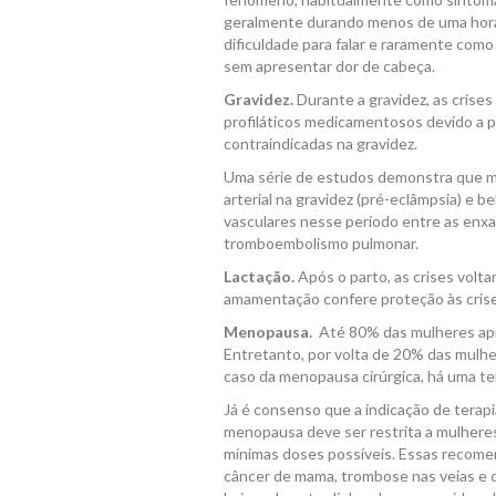
geralmente durando menos de uma hora
dificuldade para falar e raramente com
sem apresentar dor de cabeça.
Gravidez.
Durante a gravidez, as cris
profiláticos medicamentosos devido a 
contraindicadas na gravidez.
Uma série de estudos demonstra que m
arterial na gravidez (pré-eclâmpsia) e 
vasculares nesse período entre as enxaq
tromboembolismo pulmonar.
Lactação.
Após o parto, as crises volt
amamentação confere proteção às crise
Menopausa.
Até 80% das mulheres apr
Entretanto, por volta de 20% das mulhe
caso da menopausa cirúrgica, há uma te
Já é consenso que a indicação de terap
menopausa deve ser restrita a mulhere
mínimas doses possíveis. Essas recome
câncer de mama, trombose nas veias e 