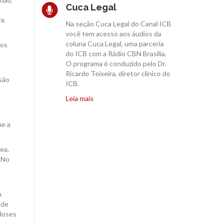
Cuca Legal
ra
Na seção Cuca Legal do Canal ICB
você tem acesso aos áudios da
coluna Cuca Legal, uma parceria
tos
do ICB com a Rádio CBN Brasília.
O programa é conduzido pelo Dr.
Ricardo Teixeira, diretor clinico do
são
ICB.
Leia mais
ue a
ea.
 No
m
 de
doses