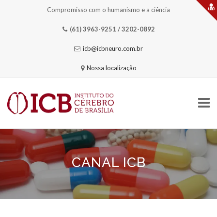
Compromisso com o humanismo e a ciência
(61) 3963-9251 / 3202-0892
icb@icbneuro.com.br
Nossa localização
Skip
to
content
CANAL ICB
HOME