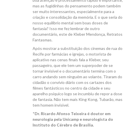
boa atenção e processamento rápido é importante,
mas as fugidinhas do pensamento podem também
ser muito interessantes, especialmente para a
criação e consolidação da memória. E o que seria do
nosso equilíbrio mental sem boas doses de
fantasia? Isso me fez lembrar de outro
documentário, este de Kleber Mendonça, Retratos
Fantasmas.
Após mostrar a substituição dos cinemas de rua do
Recife por farmácias e igrejas, o motorista de
aplicativo nas cenas finais fala a Kleber, seu
passageiro, que ele tem um superpoder de se
tornar invisível e o documentário termina com o
carro andando sem ninguém ao volante. Tiraram do
cidadão o convívio diário com os cartazes dos
filmes fantásticos no centro da cidade e seu
aparelho psíquico logo se incumbiu de repor a dose
de fantasia. Não tem mais King Kong, Tubarão, mas
tem homem invisível.
*
Dr. Ricardo Afonso Teixeira é doutor em
neurologia pela Unicamp e neurologista do
Instituto do Cérebro de Brasília.