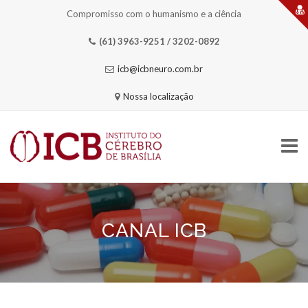
Compromisso com o humanismo e a ciência
(61) 3963-9251 / 3202-0892
icb@icbneuro.com.br
Nossa localização
Skip
to
content
CANAL ICB
HOME