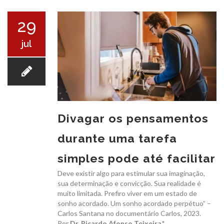
O ICB
29
jul
SERVIÇOS
Divagar os pensamentos
durante uma tarefa
EXAMES
simples pode até facilitar
Deve existir algo para estimular sua imaginação,
sua determinação e convicção. Sua realidade é
muito limitada. Prefiro viver em um estado de
sonho acordado. Um sonho acordado perpétuo” –
Carlos Santana no documentário Carlos, 2023.
CONVÊNIOS
Por
Dr. Ricardo Afonso Teixeira
*