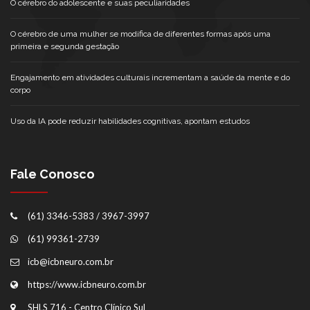
O cérebro do adolescente e suas peculiaridades
O cérebro de uma mulher se modifica de diferentes formas após uma
primeira e segunda gestação
Engajamento em atividades culturais incrementam a saúde da mente e do
corpo
Uso da IA pode reduzir habilidades cognitivas, apontam estudos
Fale Conosco
(61) 3346-5383 / 3967-3997
(61) 99361-2739
icb@icbneuro.com.br
https://www.icbneuro.com.br
SHLS 716 - Centro Clínico Sul