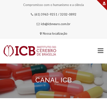
Compromisso com o humanismo e a ciência
(61) 3963-9251 / 3202-0892
icb@icbneuro.com.br
Nossa localização
Skip
to
content
CANAL ICB
HOME