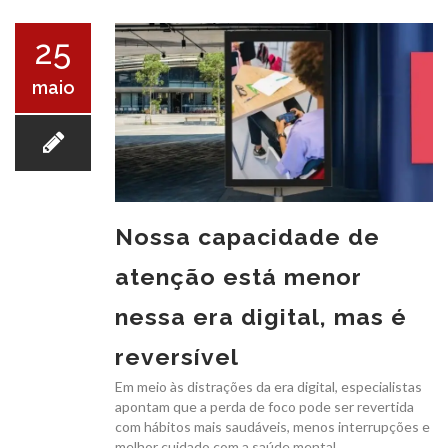
O ICB
25
maio
SERVIÇOS
Nossa capacidade de
atenção está menor
EXAMES
nessa era digital, mas é
reversível
Em meio às distrações da era digital, especialistas
apontam que a perda de foco pode ser revertida
com hábitos mais saudáveis, menos interrupções e
CONVÊNIOS
melhor cuidado com a saúde mental.