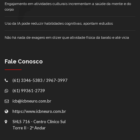
Engajamento em atividades culturais incrementam a saúde da mente e do
corpo
Uso da IA pode reduzir habilidades cognitivas, apontam estudos
Não há nada de exagero em dizer que atividade física dá barato e até vicia
Fale Conosco
(61) 3346-5383 / 3967-3997
(61) 99361-2739
icb@icbneuro.com.br
https://www.icbneuro.com.br
SHLS 716 - Centro Clínico Sul
Torre II - 2º Andar