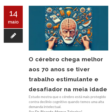
O ICB
14
maio
SERVIÇOS
O cérebro chega melhor
aos 70 anos se tiver
EXAMES
trabalho estimulante e
desafiador na meia idade
Estudo mostra que o cérebro está mais protegido
contra declínio cognitivo quando temos uma alta
demanda intelectual.
CONVÊNIOS
Por
Dr. Ricardo Afonso Teixeira
*