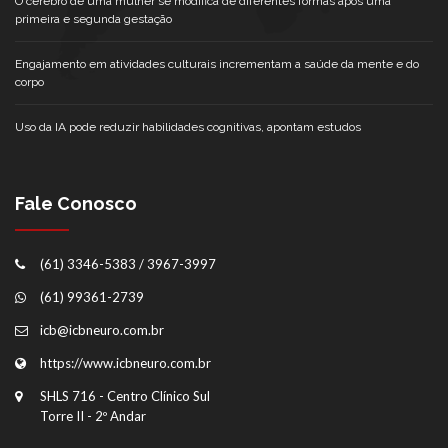
O cérebro de uma mulher se modifica de diferentes formas após uma
primeira e segunda gestação
Engajamento em atividades culturais incrementam a saúde da mente e do
corpo
Uso da IA pode reduzir habilidades cognitivas, apontam estudos
Fale Conosco
(61) 3346-5383 / 3967-3997
(61) 99361-2739
icb@icbneuro.com.br
https://www.icbneuro.com.br
SHLS 716 - Centro Clínico Sul
Torre II - 2º Andar