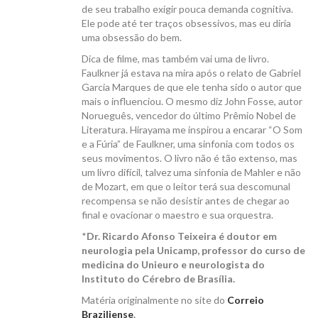
de seu trabalho exigir pouca demanda cognitiva.
Ele pode até ter traços obsessivos, mas eu diria
uma obsessão do bem.
Dica de filme, mas também vai uma de livro.
Faulkner já estava na mira após o relato de Gabriel
Garcia Marques de que ele tenha sido o autor que
mais o influenciou. O mesmo diz John Fosse, autor
Norueguês, vencedor do último Prêmio Nobel de
Literatura. Hirayama me inspirou a encarar “O Som
e a Fúria” de Faulkner, uma sinfonia com todos os
seus movimentos. O livro não é tão extenso, mas
um livro difícil, talvez uma sinfonia de Mahler e não
de Mozart, em que o leitor terá sua descomunal
recompensa se não desistir antes de chegar ao
final e ovacionar o maestro e sua orquestra.
*
Dr. Ricardo Afonso Teixeira é doutor em
neurologia pela Unicamp, professor do curso de
medicina do Unieuro e neurologista do
Instituto do Cérebro de Brasília.
Matéria originalmente no site do
Correio
Braziliense
.