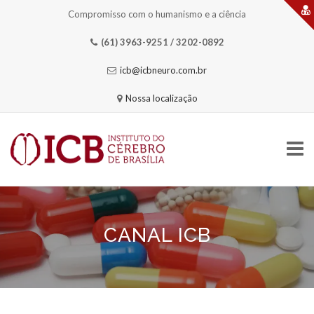
Compromisso com o humanismo e a ciência
(61) 3963-9251 / 3202-0892
icb@icbneuro.com.br
Nossa localização
Skip
to
content
CANAL ICB
HOME