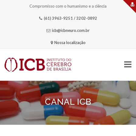
Compromisso com o humanismo e a ciência
(61) 3963-9251 / 3202-0892
icb@icbneuro.com.br
Nossa localização
Skip
to
content
CANAL ICB
HOME