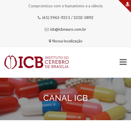
Compromisso com o humanismo e a ciência
(61) 3963-9251 / 3202-0892
icb@icbneuro.com.br
Nossa localização
Skip
to
content
CANAL ICB
HOME