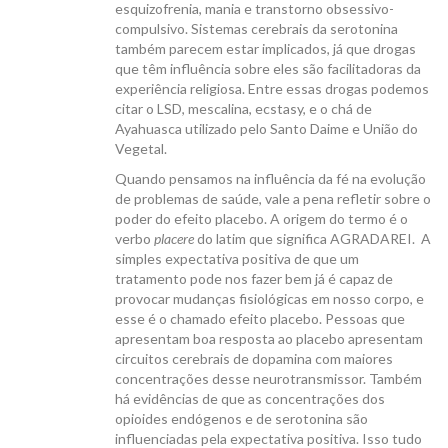
esquizofrenia, mania e transtorno obsessivo-
compulsivo. Sistemas cerebrais da serotonina
também parecem estar implicados, já que drogas
que têm influência sobre eles são facilitadoras da
experiência religiosa. Entre essas drogas podemos
citar o LSD, mescalina, ecstasy, e o chá de
Ayahuasca utilizado pelo Santo Daime e União do
Vegetal.
Quando pensamos na influência da fé na evolução
de problemas de saúde, vale a pena refletir sobre o
poder do efeito placebo. A origem do termo é o
verbo
placere
do latim que significa AGRADAREI. A
simples expectativa positiva de que um
tratamento pode nos fazer bem já é capaz de
provocar mudanças fisiológicas em nosso corpo, e
esse é o chamado efeito placebo. Pessoas que
apresentam boa resposta ao placebo apresentam
circuitos cerebrais de dopamina com maiores
concentrações desse neurotransmissor. Também
há evidências de que as concentrações dos
opioides endógenos e de serotonina são
influenciadas pela expectativa positiva. Isso tudo