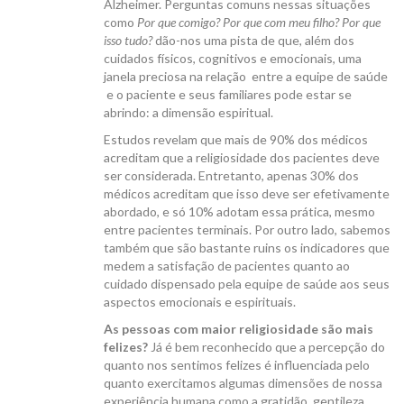
Alzheimer. Perguntas comuns nessas situações
como
Por que comigo? Por que com meu filho? Por que
isso tudo?
dão-nos uma pista de que, além dos
cuidados físicos, cognitivos e emocionais, uma
janela preciosa na relação entre a equipe de saúde
e o paciente e seus familiares pode estar se
abrindo: a dimensão espiritual.
Estudos revelam que mais de 90% dos médicos
acreditam que a religiosidade dos pacientes deve
ser considerada. Entretanto, apenas 30% dos
médicos acreditam que isso deve ser efetivamente
abordado, e só 10% adotam essa prática, mesmo
entre pacientes terminais. Por outro lado, sabemos
também que são bastante ruins os indicadores que
medem a satisfação de pacientes quanto ao
cuidado dispensado pela equipe de saúde aos seus
aspectos emocionais e espirituais.
As pessoas com maior religiosidade são mais
felizes?
Já é bem reconhecido que a percepção do
quanto nos sentimos felizes é influenciada pelo
quanto exercitamos algumas dimensões de nossa
experiência humana como a gratidão, gentileza,