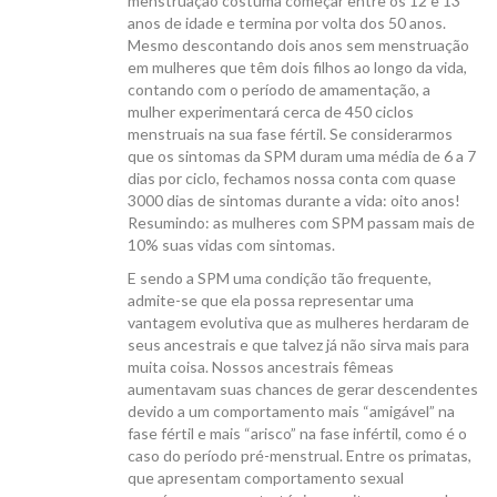
menstruação costuma começar entre os 12 e 13
anos de idade e termina por volta dos 50 anos.
Mesmo descontando dois anos sem menstruação
em mulheres que têm dois filhos ao longo da vida,
contando com o período de amamentação, a
mulher experimentará cerca de 450 ciclos
menstruais na sua fase fértil. Se considerarmos
que os sintomas da SPM duram uma média de 6 a 7
dias por ciclo, fechamos nossa conta com quase
3000 dias de sintomas durante a vida: oito anos!
Resumindo: as mulheres com SPM passam mais de
10% suas vidas com sintomas.
E sendo a SPM uma condição tão frequente,
admite-se que ela possa representar uma
vantagem evolutiva que as mulheres herdaram de
seus ancestrais e que talvez já não sirva mais para
muita coisa. Nossos ancestrais fêmeas
aumentavam suas chances de gerar descendentes
devido a um comportamento mais “amigável” na
fase fértil e mais “arisco” na fase infértil, como é o
caso do período pré-menstrual. Entre os primatas,
que apresentam comportamento sexual