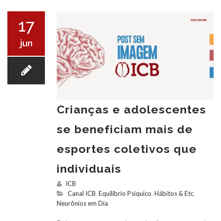
O ICB
17
jun
SERVIÇOS
Crianças e adolescentes
se beneficiam mais de
esportes coletivos que
EXAMES
individuais
ICB
Canal ICB
,
Equilíbrio Psíquico
,
Hábitos & Etc
,
Neurônios em Dia
CONVÊNIOS