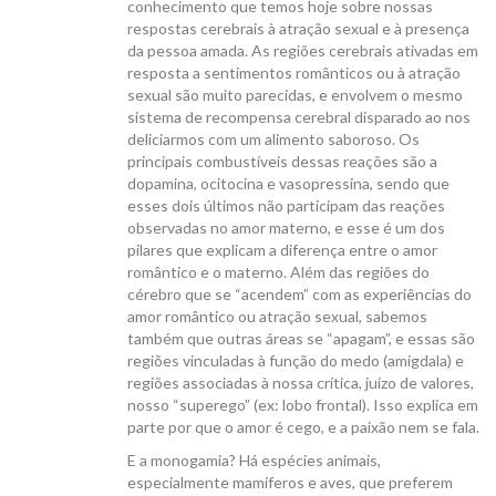
conhecimento que temos hoje sobre nossas
respostas cerebrais à atração sexual e à presença
da pessoa amada. As regiões cerebrais ativadas em
resposta a sentimentos românticos ou à atração
sexual são muito parecidas, e envolvem o mesmo
sistema de recompensa cerebral disparado ao nos
deliciarmos com um alimento saboroso. Os
principais combustíveis dessas reações são a
dopamina, ocitocina e vasopressina, sendo que
esses dois últimos não participam das reações
observadas no amor materno, e esse é um dos
pilares que explicam a diferença entre o amor
romântico e o materno. Além das regiões do
cérebro que se “acendem” com as experiências do
amor romântico ou atração sexual, sabemos
também que outras áreas se “apagam”, e essas são
regiões vinculadas à função do medo (amígdala) e
regiões associadas à nossa crítica, juízo de valores,
nosso “superego” (ex: lobo frontal). Isso explica em
parte por que o amor é cego, e a paixão nem se fala.
E a monogamia? Há espécies animais,
especialmente mamíferos e aves, que preferem