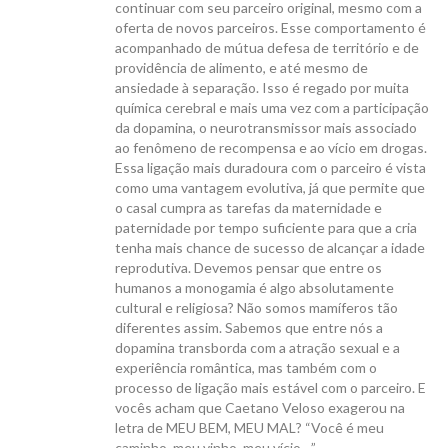
continuar com seu parceiro original, mesmo com a
oferta de novos parceiros. Esse comportamento é
acompanhado de mútua defesa de território e de
providência de alimento, e até mesmo de
ansiedade à separação. Isso é regado por muita
química cerebral e mais uma vez com a participação
da dopamina, o neurotransmissor mais associado
ao fenômeno de recompensa e ao vício em drogas.
Essa ligação mais duradoura com o parceiro é vista
como uma vantagem evolutiva, já que permite que
o casal cumpra as tarefas da maternidade e
paternidade por tempo suficiente para que a cria
tenha mais chance de sucesso de alcançar a idade
reprodutiva. Devemos pensar que entre os
humanos a monogamia é algo absolutamente
cultural e religiosa? Não somos mamíferos tão
diferentes assim. Sabemos que entre nós a
dopamina transborda com a atração sexual e a
experiência romântica, mas também com o
processo de ligação mais estável com o parceiro. E
vocês acham que Caetano Veloso exagerou na
letra de MEU BEM, MEU MAL? “Você é meu
caminho, meu vinho, meu vício…”