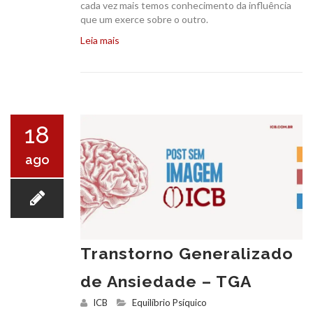
cada vez mais temos conhecimento da influência
que um exerce sobre o outro.
Leia mais
18
ago
Transtorno Generalizado
de Ansiedade – TGA
ICB
Equilíbrio Psíquico