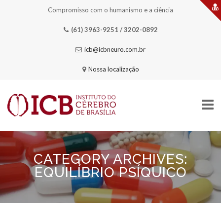
Compromisso com o humanismo e a ciência
(61) 3963-9251 / 3202-0892
icb@icbneuro.com.br
Nossa localização
Skip
to
content
CATEGORY ARCHIVES:
HOME
EQUILÍBRIO PSÍQUICO